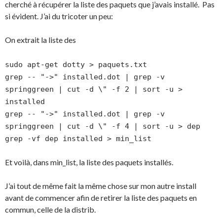
cherché à récupérer la liste des paquets que j’avais installé. Pas
si évident. J’ai du tricoter un peu:
On extrait la liste des
sudo apt-get dotty > paquets.txt
grep -- "->" installed.dot | grep -v
springgreen | cut -d \" -f 2 | sort -u >
installed
grep -- "->" installed.dot | grep -v
springgreen | cut -d \" -f 4 | sort -u > dep
grep -vf dep installed > min_list
Et voilà, dans min_list, la liste des paquets installés.
J’ai tout de même fait la même chose sur mon autre install
avant de commencer afin de retirer la liste des paquets en
commun, celle de la distrib.