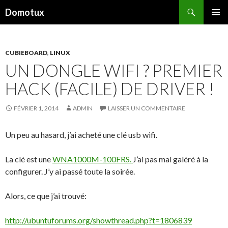
Recherche
Domotux
ALLER
MENU
AU
PRINCI
CONTENU
PRINCIPAL
CUBIEBOARD
,
LINUX
UN DONGLE WIFI ? PREMIER
HACK (FACILE) DE DRIVER !
FÉVRIER 1, 2014
ADMIN
LAISSER UN COMMENTAIRE
Un peu au hasard, j’ai acheté une clé usb wifi.
La clé est une
WNA1000M-100FRS.
J’ai pas mal galéré à la
configurer. J’y ai passé toute la soirée.
Alors, ce que j’ai trouvé:
http://ubuntuforums.org/showthread.php?t=1806839